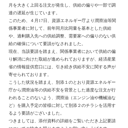
月を大きく上回る注文が発生し、供給の偏りや一部で調
達の遅延が生じています。
このため、４月17日、資源エネルギー庁より潤滑油等関
係事業者に対して、前年同月比同量を基本とした供給
や、過剰購入先への供給調整、需要家への偏りのない供
給の確保について要請がなされました。
現在、当該要請を踏まえ、関係事業者において供給の偏
り解消に向けた取組が進められておりますが、経済産業
省の情報提供窓口には、引き続き供給不安に関する声が
寄せられております。
こうした状況を踏まえ、別添１のとおり資源エネルギー
庁から潤滑油等の供給不安を背景とした過度な注文が行
われることのないよう、潤滑油（エンジン油や機械油な
ど）を購入予定の皆様に対して別添２のチラシを活用す
るよう要請がございました。
つきましては、添付資料の詳細をご覧いただき上記要請