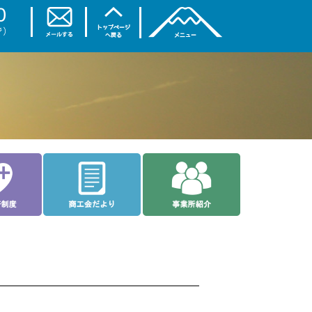
トップページ
商工会について
ご相談なら
入会案内
理事会・部会
お土産・特産品
各種共済制度
商工会だより
事業所紹介