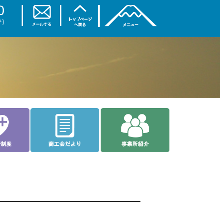
トップページ
商工会について
ご相談なら
入会案内
理事会・部会
お土産・特産品
各種共済制度
商工会だより
事業所紹介