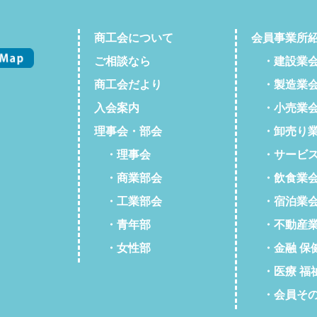
商工会について
会員事業所
ご相談なら
・建設業
商工会だより
・製造業
入会案内
・小売業
理事会・部会
・卸売り業
・理事会
・サービス
・商業部会
・飲食業
・工業部会
・宿泊業
・青年部
・不動産業
・女性部
・金融 保
・医療 福
・会員そ