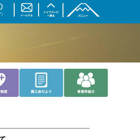
トップページ
商工会について
ご相談なら
入会案内
理事会・部会
お土産・特産品
各種共済制度
商工会だより
事業所紹介
て