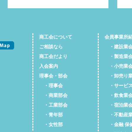
商工会について
会員事業所
ご相談なら
・建設業
商工会だより
・製造業
入会案内
・小売業
理事会・部会
・卸売り業
・理事会
・サービス
・商業部会
・飲食業
・工業部会
・宿泊業
・青年部
・不動産業
・女性部
・金融 保