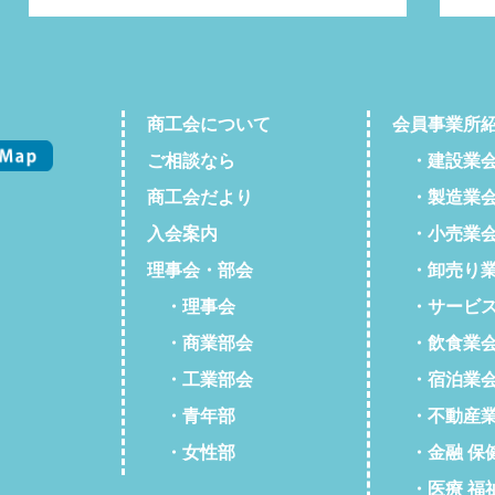
商工会について
会員事業所
ご相談なら
・建設業
商工会だより
・製造業
入会案内
・小売業
理事会・部会
・卸売り業
・理事会
・サービス
・商業部会
・飲食業
・工業部会
・宿泊業
・青年部
・不動産業
・女性部
・金融 保
・医療 福