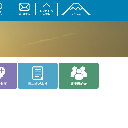
トップページ
商工会について
ご相談なら
入会案内
理事会・部会
お土産・特産品
各種共済制度
商工会だより
事業所紹介