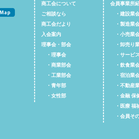
商工会について
会員事業所
ご相談なら
・建設業
商工会だより
・製造業
入会案内
・小売業
理事会・部会
・卸売り業
・理事会
・サービス
・商業部会
・飲食業
・工業部会
・宿泊業
・青年部
・不動産業
・女性部
・金融 保
・医療 福
・会員そ