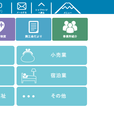
トップページ
商工会について
ご相談なら
入会案内
理事会・部会
お土産・特産品
各種共済制度
商工会だより
事業所紹介