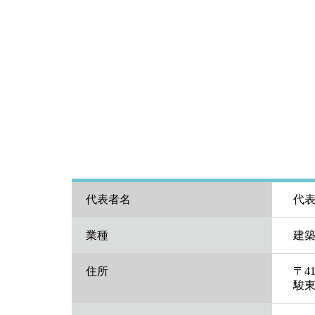
代表者名
代
業種
建築
住所
〒41
駿