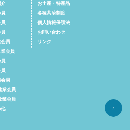
紹介
お土産・特産品
会員
各種共済制度
会員
個人情報保護法
会員
お問い合わせ
会員
リンク
業会員
会員
会員
会員
健業会員
祉業会員
の他
^