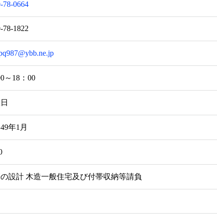
-78-0664
‐78‐1822
pq987@ybb.ne.jp
00～18：00
曜日
49年1月
0
の設計 木造一般住宅及び付帯収納等請負