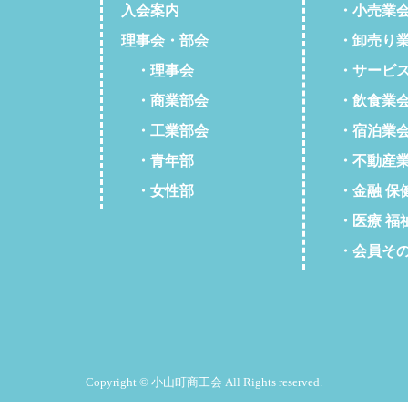
入会案内
・小売業
理事会・部会
・卸売り業
・理事会
・サービス
・商業部会
・飲食業
・工業部会
・宿泊業
・青年部
・不動産業
・女性部
・金融 保
・医療 福
・会員そ
Copyright © 小山町商工会 All Rights reserved.