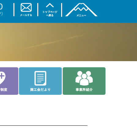
トップページ
商工会について
ご相談なら
入会案内
理事会・部会
お土産・特産品
各種共済制度
商工会だより
事業所紹介