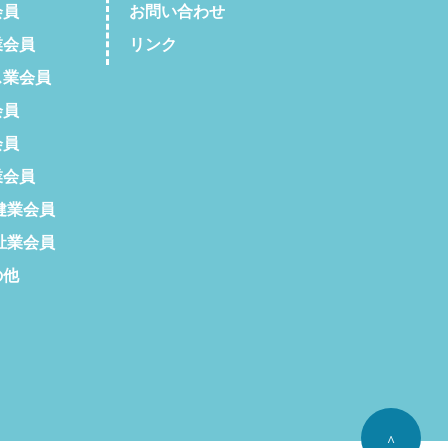
会員
お問い合わせ
会員
リンク
業会員
会員
会員
会員
健業会員
祉業会員
の他
^