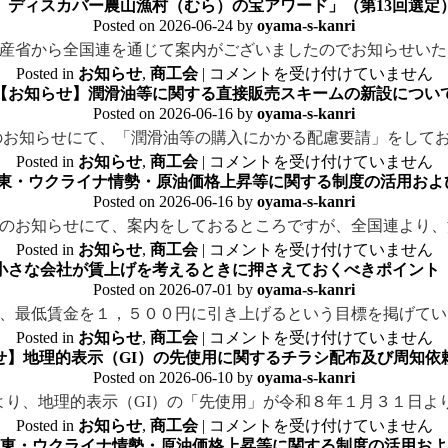
】ディスカバー農山漁村（むら）の宝アワード」（第13回選定
Posted on
2026-06-24
by
oyama-s-kanri
産省から全国連を通じて案内がございましたのでお知らせいた
Posted in
お知らせ
,
商工会
|
コメントを受け付けていません
【お知らせ】潤滑油等に関する直接販売スキームの新設につい
Posted on
2026-06-16
by
oyama-s-kanri
付のお知らせにて、「潤滑油等の購入にかかる配慮要請」をしてお
Posted in
お知らせ
,
商工会
|
コメントを受け付けていません
東・ウクライナ情勢・原油価格上昇等に関する制度の活用および
Posted on
2026-06-16
by
oyama-s-kanri
のお知らせにて、案内をしておるところですが、全国連より、
Posted in
お知らせ
,
商工会
|
コメントを受け付けていません
小さな会社が賃上げを考えるときに押さえておくべきポイント
Posted on
2026-07-01
by
oyama-s-kanri
、最低賃金を１，５００円に引き上げるという目標を掲げてい
Posted in
お知らせ
,
商工会
|
コメントを受け付けていません
せ】地理的表示（GI）の先使用に関するチラシ配布及び周知依
Posted on
2026-06-10
by
oyama-s-kanri
り、地理的表示（GI）の「先使用」が令和８年１月３１日よ
Posted in
お知らせ
,
商工会
|
コメントを受け付けていません
東・ウクライナ情勢・原油価格上昇等に関する制度の活用およ