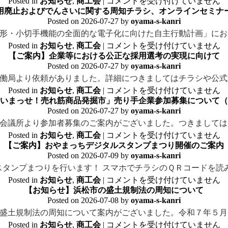
Posted in
お知らせ
,
商工会
|
コメントを受け付けていません
用廃止およびでんさいに関する周知チラシ、オンラインセミナ
Posted on
2026-07-27
by
oyama-s-kanri
形・小切手機能の全面的な電子化に向けた自主行動計画」にお
Posted in
お知らせ
,
商工会
|
コメントを受け付けていません
【ご案内】企業等における公正な採用選考の実現に向けて
Posted on
2026-07-27
by
oyama-s-kanri
働局より依頼がありました。詳細につきましてはチラシや公式
Posted in
お知らせ
,
商工会
|
コメントを受け付けていません
買いまっせ！売れ筋商品発掘市」売り手企業参加募集について
Posted on
2026-07-27
by
oyama-s-kanri
会議所より参加者募集のご案内がございました。つきましては
Posted in
お知らせ
,
商工会
|
コメントを受け付けていません
【ご案内】おやまっちデジタルスタンプまつり開催のご案内
Posted on
2026-07-09
by
oyama-s-kanri
タンプまつりを行います！ スマホでチラシのＱＲコードを読
Posted in
お知らせ
,
商工会
|
コメントを受け付けていません
【お知らせ】浜松市の盛土規制法の周知について
Posted on
2026-07-08
by
oyama-s-kanri
盛土規制法の周知について案内がございました。令和７年５月
Posted in
お知らせ
,
商工会
|
コメントを受け付けていません