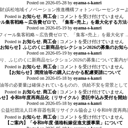
Posted on
2026-05-28
by
oyama-s-kanri
公財)浜松地域イノベーション推進機構フォトンバレーセンターよ
Posted in
お知らせ
,
商工会
|
コメントを受け付けていません
フィール集客戦略～広告費ゼロで、「集客×売上」を最大化する方
Posted on
2026-05-19
by
oyama-s-kanri
プロフィール集客戦略～広告費ゼロで、「集客×売上」を最大化す 
Posted in
お知らせ
,
商工会
|
コメントを受け付けていません
お知らせ】ふじのくに新商品セレクション2026の募集のお知
Posted on
2026-05-19
by
oyama-s-kanri
り、ふじのくに新商品セレクション2026の募集について案内が
Posted in
お知らせ
,
商工会
|
コメントを受け付けていません
【お知らせ】潤滑油等の購入にかかる配慮要請について
Posted on
2026-05-18
by
oyama-s-kanri
油等の必要量は確保されているものの、供給不安を背景として
Posted in
お知らせ
,
商工会
|
コメントを受け付けていません
らせ】令和8年度再商品化（リサイクル）委託申込み受付を開始
Posted on
2026-05-18
by
oyama-s-kanri
公益社団法人日本容器包装リサイクル協会より令和8年度再商
Posted in
お知らせ
,
商工会
|
コメントを受け付けていません
【ご案内】「令和8年度 価格転嫁促進支援事業」について