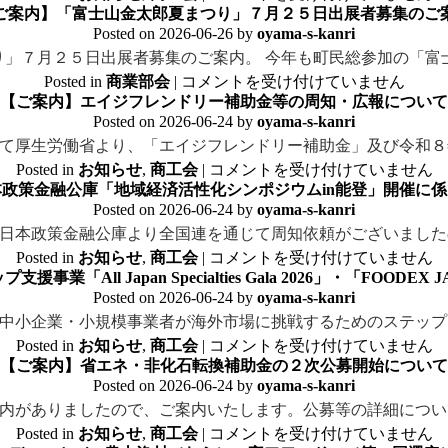
ご案内】「富士山金太郎夏まつり」７月２５日出展者募集のご
Posted on
2026-06-26
by
oyama-s-kanri
」７月２５日出展者募集のご案内。 今年も町民総参加の「富
Posted in
商業部会
|
コメントを受け付けていません
【ご案内】エイジフレンドリー補助金等の周知・広報について
Posted on
2026-06-24
by
oyama-s-kanri
て厚生労働省より、「エイジフレンドリー補助金」及び令和８
Posted in
お知らせ
,
商工会
|
コメントを受け付けていません
政策金融公庫「地域経済活性化シンポジウムin能登」開催に
Posted on
2026-06-24
by
oyama-s-kanri
日本政策金融公庫より全国連を通じて周知依頼がございました
Posted in
お知らせ
,
商工会
|
コメントを受け付けていません
All Japan Specialties Gala 2026」・「FOODE
Posted on
2026-06-24
by
oyama-s-kanri
中小企業・小規模事業者が海外市場に挑戦するためのステップ
Posted in
お知らせ
,
商工会
|
コメントを受け付けていません
【ご案内】省エネ・非化石転換補助金の２次公募開始について
Posted on
2026-06-24
by
oyama-s-kanri
内がありましたので、ご案内いたします。公募等の詳細につい
Posted in
お知らせ
,
商工会
|
コメントを受け付けていません