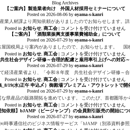
Blog Archives
【ご案内】製造業者向け 外国人材採用セミナーについて
Posted on
2026-08-06
by
oyama-s-kanri
産業人材課より周知依頼がありましたのでお知らせします。詳
Posted in
お知らせ
,
商工会
|
コメントを受け付けていません
【ご案内】「酒類業振興支援事業費補助金」について
Posted on
2026-07-29
by
oyama-s-kanri
古屋国税局より案内がありましたので、お知らせします。 国
Posted in
お知らせ
,
商工会
|
コメントを受け付けていません
共生社会デザイン研修～合理的配慮と雇用率引上げへの対応～
Posted on
2026-07-29
by
oyama-s-kanri
て経済産業省より、「令和８年度 共生社会デザイン研修～合
Posted in
お知らせ
,
商工会
|
コメントを受け付けていません
_8/19(水)正午 申込〆）御殿場プレミアム・アウトレットで
Posted on
2026-07-29
by
oyama-s-kanri
な県産品の販路開拓を進めています。 このたび、首都圏等か
Posted in
お知らせ
,
商工会
|
コメントを受け付けていません
周知依頼】bJAMP（ビージャンプ）の会員割引販売の開始につ
Posted on
2026-07-27
by
oyama-s-kanri
㈱時事通信社のビジネス情報サービス「bJAMP（別添資料参照