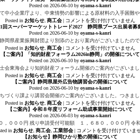
Posted on
2026-06-10
by
oyama-s-kanri
て中小企業庁より、中東情勢の影響による原材料の入手困難や
Posted in
お知らせ
,
商工会
|
コメントを受け付けていません
61回スーパーマーケットトレード2027 静岡県ブース出展者募
Posted on
2026-06-10
by
oyama-s-kanri
静岡県産業振興財団より別添のとおり案内がございましたので
Posted in
お知らせ
,
商工会
|
コメントを受け付けていません
【ご案内】「知的財産フォーラム2026in静岡」の開催について
Posted on
2026-06-10
by
oyama-s-kanri
士会東海会より知的財産フォーラム開催のご案内がございまし
Posted in
お知らせ
,
商工会
|
コメントを受け付けていません
【ご案内】静岡県屋外広告物講習会の開催について
Posted on
2026-06-10
by
oyama-s-kanri
ちづくり課より講習会開催のご案内がございました。つきまし
Posted in
お知らせ
,
商工会
|
コメントを受け付けていません
【ご案内】令和８年度リフォーム助成事業開始について
Posted on
2026-06-03
by
oyama-s-kanri
０，０００円 残り申請受付可能額 １，６８０，０００円 令和
ted in
お知らせ
,
商工会
,
工業部会
|
コメントを受け付けていま
【お知らせ】静岡ひかり塾の開催について