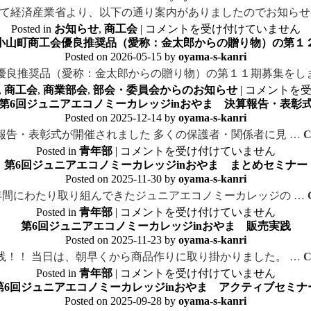
て経済産業省より、以下の通り案内がありましたのでお知らせ
Posted in
お知らせ
,
商工会
|
コメントを受け付けていません
小山町商工会優良推奨品（愛称：金太郎からの贈り物）の第１
Posted on
2026-05-15
by
oyama-s-kanri
優良推奨品（愛称：金太郎からの贈り物）の第１１期募集をし
,
商工会
,
商業部会
,
部会・委員会からのお知らせ
|
コメントを
第6回ジュニアエコノミーカレッジinおやま 決算報告・表彰
Posted on
2025-12-14
by
oyama-s-kanri
4 決算報告・表彰式が開催されました 多くの保護者・関係者に見 …
C
Posted in
青年部
|
コメントを受け付けていません
第6回ジュニアエコノミーカレッジinおやま まとめセミナー
Posted on
2025-11-30
by
oyama-s-kanri
0 約半年間にわたり取り組んできたジュニアエコノミーカレッジの …
Posted in
青年部
|
コメントを受け付けていません
第6回ジュニアエコノミーカレッジinおやま 販売実践
Posted on
2025-11-23
by
oyama-s-kanri
3販売実践！！ 当日は、朝早くから商品作りに取り掛かりました。 …
C
Posted in
青年部
|
コメントを受け付けていません
第6回ジュニアエコノミーカレッジinおやま アクティブセミナ
Posted on
2025-09-28
by
oyama-s-kanri