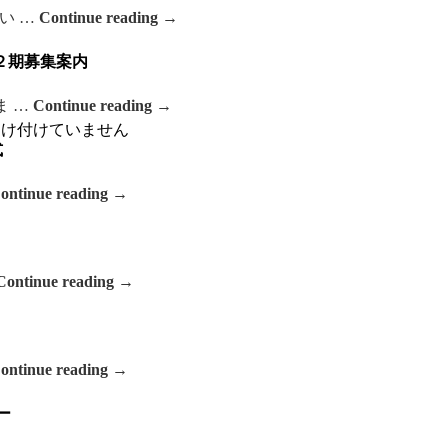
い …
Continue reading
→
２期募集案内
ま …
Continue reading
→
受け付けていません
式
ontinue reading
→
Continue reading
→
ontinue reading
→
ー