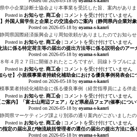
Posted on
2026-05-18
by
oyama-s-kanri
県中小企業診断士協会より本事業を受託した旨、案内がありま
Posted in
お知らせ
,
商工会
|
コメントを受け付けていません
】外国人留学生と企業との交流会のご案内（静岡県内企業対象
Posted on
2026-05-18
by
oyama-s-kanri
静岡県国際経済振興会より周知依頼がありましたのでお知らせ
Posted in
お知らせ
,
商工会
|
コメントを受け付けていません
化法に係る特定荷主等の届出の提出方法等に係る説明会のアー
Posted on
2026-05-18
by
oyama-s-kanri
８年４月２７日に開催されたところですが、回線トラブルによ
Posted in
お知らせ
,
商工会
|
コメントを受け付けていません
知らせ】小規模事業者持続化補助金における優良事例発表会に
Posted on
2026-05-18
by
oyama-s-kanri
模事業者持続化補助金に係る優良事例（経営指導員による伴走
Posted in
お知らせ
,
商工会
|
コメントを受け付けていません
【ご案内】「富士山周辺フェア」など県産品フェア(催事)につい
Posted on
2026-05-18
by
oyama-s-kanri
静岡県マーケティング課より別添の通り案内がございましたの
Posted in
お知らせ
,
商工会
|
コメントを受け付けていません
の指定の届出及び物流統括管理者の選任の届出の提出方法に係
Posted on
2026-05-18
by
oyama-s-kanri